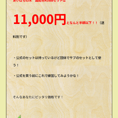
あいはらの木 国産材KUBBセットは
11,000円
となんと半額以下！！
（送
料別です）
・公式のセットは持っているけど団体でサブのセットとして使
う！
・公式を買う前にこれで練習してみようかな！
そんなあなたにピッタリ価格です！