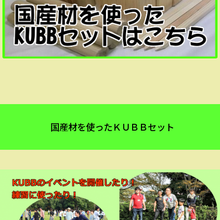
国産材を使ったＫＵＢＢセット