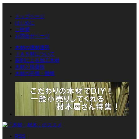
トップページ
はじめに
ご挨拶
お問合せページ
木材の適材適所
ＪＡＳ材について
薬剤による加工木材
木材と快適性
木材の不燃・難燃
RSS