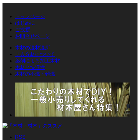
トップページ
はじめに
ご挨拶
お問合せページ
木材の適材適所
ＪＡＳ材について
薬剤による加工木材
木材と快適性
木材の不燃・難燃
RSS