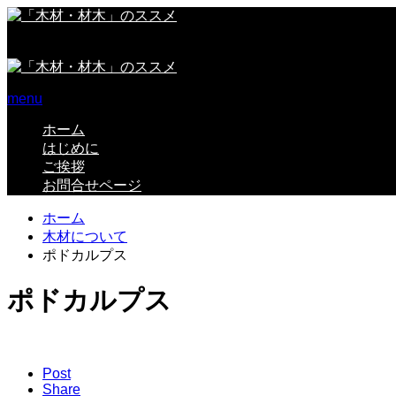
「木材」「材木」に関するポータルサイト
menu
ホーム
はじめに
ご挨拶
お問合せページ
ホーム
木材について
ポドカルプス
ポドカルプス
Post
Share