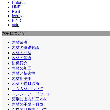
Hatena
LINE
RSS
feedly
Pin it
note
木材について
木材業者
木材の基礎知識
木材の寸法
木材の流通
樹種紹介
木材の加工
木材と快適性
木材用語集
木材の適材適所
ＪＡＳ材について
エンジニアードウッド
薬剤による加工木材
木材の不燃・難燃
シロアリ被害ついて