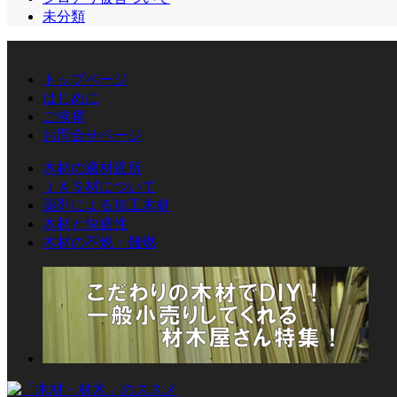
未分類
トップページ
はじめに
ご挨拶
お問合せページ
木材の適材適所
ＪＡＳ材について
薬剤による加工木材
木材と快適性
木材の不燃・難燃