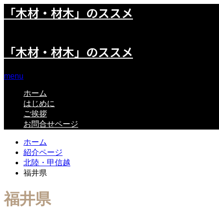
「木材・材木」のススメ
「木材」「材木」に関するポータルサイト
「木材・材木」のススメ
menu
ホーム
はじめに
ご挨拶
お問合せページ
ホーム
紹介ページ
北陸・甲信越
福井県
福井県