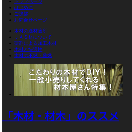
トップページ
はじめに
ご挨拶
お問合せページ
木材の適材適所
ＪＡＳ材について
薬剤による加工木材
木材と快適性
木材の不燃・難燃
「木材・材木」のススメ