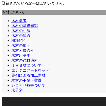
登録されている記事はございません。
木材について
木材業者
木材の基礎知識
木材の寸法
木材の流通
樹種紹介
木材の加工
木材と快適性
木材用語集
木材の適材適所
ＪＡＳ材について
エンジニアードウッド
薬剤による加工木材
木材の不燃・難燃
シロアリ被害ついて
未分類