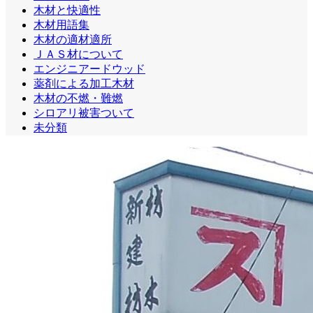
木材と快適性
木材用語集
木材の適材適所
ＪＡＳ材について
エンジニアードウッド
薬剤による加工木材
木材の不燃・難燃
シロアリ被害ついて
未分類