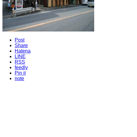
Post
Share
Hatena
LINE
RSS
feedly
Pin it
note