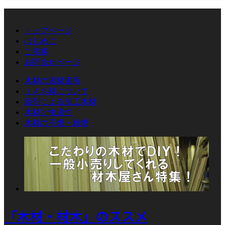
トップページ
はじめに
ご挨拶
お問合せページ
木材の適材適所
ＪＡＳ材について
薬剤による加工木材
木材と快適性
木材の不燃・難燃
「木材・材木」のススメ