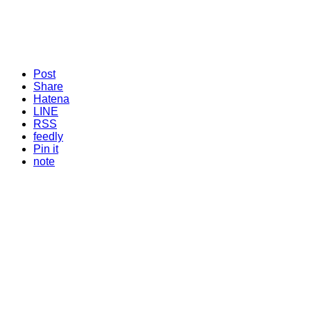
Post
Share
Hatena
LINE
RSS
feedly
Pin it
note