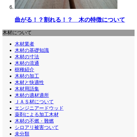
曲がる！？割れる！？ 木の特徴について
木材について
木材業者
木材の基礎知識
木材の寸法
木材の流通
樹種紹介
木材の加工
木材と快適性
木材用語集
木材の適材適所
ＪＡＳ材について
エンジニアードウッド
薬剤による加工木材
木材の不燃・難燃
シロアリ被害ついて
未分類